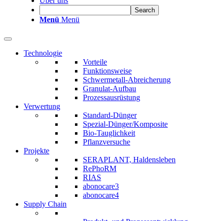
Über uns
Menü
Menü
Technologie
Vorteile
Funktionsweise
Schwermetall-Abreicherung
Granulat-Aufbau
Prozessausrüstung
Verwertung
Standard-Dünger
Spezial-Dünger/Komposite
Bio-Tauglichkeit
Pflanzversuche
Projekte
SERAPLANT, Haldensleben
RePhoRM
RIAS
abonocare3
abonocare4
Supply Chain