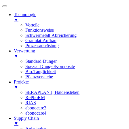
Technologie
▼
Vorteile
Funktionsweise
Schwermetall-Abreicherung
Granulat-Aufbau
Prozessausrüstung
Verwertung
▼
Standard-Dünger
Spezial-Dünger/Komposite
Bio-Tauglichkeit
Pflanzversuche
Projekte
▼
SERAPLANT, Haldensleben
RePhoRM
RIAS
abonocare3
abonocare4
Supply Chain
▼
Anlagenbau