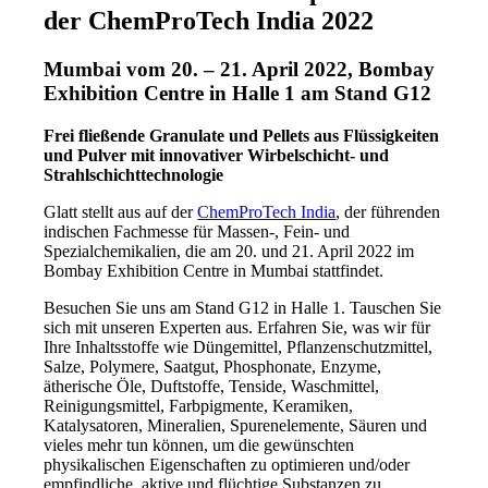
der ChemProTech India 2022
Mumbai vom 20. – 21. April 2022, Bombay
Exhibition Centre in Halle 1 am Stand G12
Frei fließende Granulate und Pellets aus Flüssigkeiten
und Pulver mit innovativer Wirbelschicht- und
Strahlschichttechnologie
Glatt stellt aus auf der
ChemProTech India
, der führenden
indischen Fachmesse für Massen-, Fein- und
Spezialchemikalien, die am 20. und 21. April 2022 im
Bombay Exhibition Centre in Mumbai stattfindet.
Besuchen Sie uns am Stand G12 in Halle 1. Tauschen Sie
sich mit unseren Experten aus. Erfahren Sie, was wir für
Ihre Inhaltsstoffe wie Düngemittel, Pflanzenschutzmittel,
Salze, Polymere, Saatgut, Phosphonate, Enzyme,
ätherische Öle, Duftstoffe, Tenside, Waschmittel,
Reinigungsmittel, Farbpigmente, Keramiken,
Katalysatoren, Mineralien, Spurenelemente, Säuren und
vieles mehr tun können, um die gewünschten
physikalischen Eigenschaften zu optimieren und/oder
empfindliche, aktive und flüchtige Substanzen zu